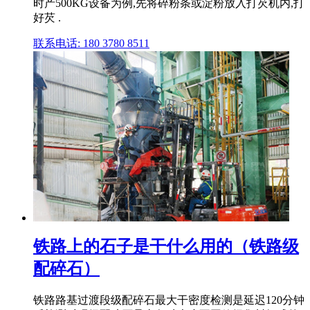
时产500KG设备为例,先将碎粉条或淀粉放入打芡机内,打
好芡 .
联系电话: 180 3780 8511
铁路上的石子是干什么用的（铁路级
配碎石）
铁路路基过渡段级配碎石最大干密度检测是延迟120分钟