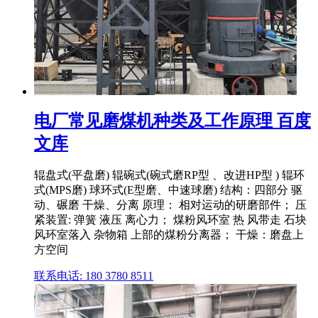
电厂常见磨煤机种类及工作原理 百度
文库
辊盘式(平盘磨) 辊碗式(碗式磨RP型 、改进HP型 ) 辊环
式(MPS磨) 球环式(E型磨、中速球磨) 结构：四部分 驱
动、碾磨 干燥、分离 原理： 相对运动的研磨部件； 压
紧装置: 弹簧 液压 离心力； 煤粉风环室 热 风带走 石块
风环室落入 杂物箱 上部的煤粉分离器； 干燥：磨盘上
方空间
联系电话: 180 3780 8511