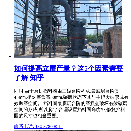
如何提高立磨产量？这5个因素需要
了解 知乎
同时,由于磨机挡料圈由三级台阶构成,最底层台阶宽
45mm,相对磨盘高50mm,碾磨状态下其与主辊大端形成有
效碾磨空间。 挡料圈最底层台阶的磨损会破坏有效碾磨
空间的形成,所以,除了合理设置挡料圈高度外,修复挡料
圈的尺寸也相当重要。
联系电话: 180 3780 8511