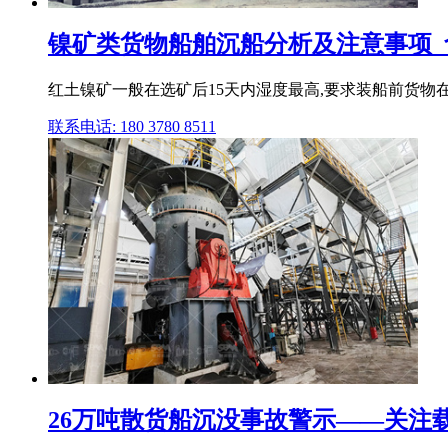
镍矿类货物船舶沉船分析及注意事项_
红土镍矿一般在选矿后15天内湿度最高,要求装船前货物在
联系电话: 180 3780 8511
26万吨散货船沉没事故警示——关注