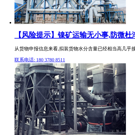
【风险提示】镍矿运输无小事,防微杜渐是
从货物申报信息来看,拟装货物水分含量已经相当高几乎接
联系电话: 180 3780 8511