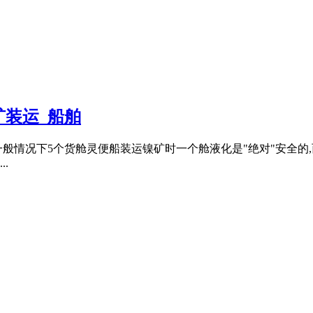
矿装运_船舶
般情况下5个货舱灵便船装运镍矿时一个舱液化是"绝对"安全的,
.