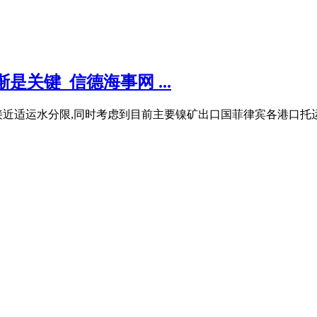
关键_信德海事网 ...
近适运水分限,同时考虑到目前主要镍矿出口国菲律宾各港口托运