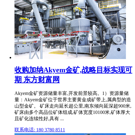
收购加纳Akyem金矿,战略目标实现可
期 东方财富网
Akyem金矿资源储量丰富,开发前景较高。1）资源量储
量：Akyem金矿位于世界主要黄金成矿带上,属典型的造
山型金矿。 矿床走向延长超公里,南东倾向延深超900米,
矿床由多个高品位矿体组成,矿体宽度10100米,矿体厚大
且矿化连续性好,具有 ...
联系电话: 180 3780 8511