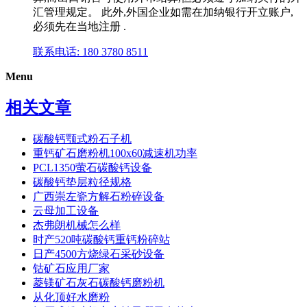
汇管理规定。 此外,外国企业如需在加纳银行开立账户,
必须先在当地注册 .
联系电话: 180 3780 8511
Menu
相关文章
碳酸钙颚式粉石子机
重钙矿石磨粉机100x60减速机功率
PCL1350萤石碳酸钙设备
碳酸钙垫层粒径规格
广西崇左瓷方解石粉碎设备
云母加工设备
杰弗朗机械怎么样
时产520吨碳酸钙重钙粉碎站
日产4500方烧绿石采砂设备
钴矿石应用厂家
菱镁矿石灰石碳酸钙磨粉机
从化顶好水磨粉