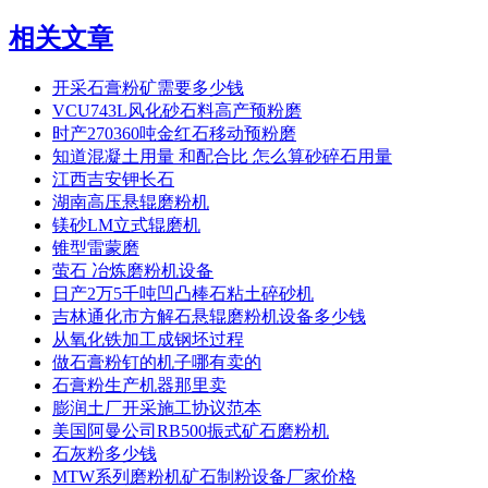
相关文章
开采石膏粉矿需要多少钱
VCU743L风化砂石料高产预粉磨
时产270360吨金红石移动预粉磨
知道混凝土用量 和配合比 怎么算砂碎石用量
江西吉安钾长石
湖南高压悬辊磨粉机
镁砂LM立式辊磨机
锥型雷蒙磨
萤石 冶炼磨粉机设备
日产2万5千吨凹凸棒石粘土碎砂机
吉林通化市方解石悬辊磨粉机设备多少钱
从氧化铁加工成钢坯过程
做石膏粉钉的机子哪有卖的
石膏粉生产机器那里卖
膨润土厂开采施工协议范本
美国阿曼公司RB500振式矿石磨粉机
石灰粉多少钱
MTW系列磨粉机矿石制粉设备厂家价格