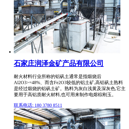
石家庄润泽金矿产品有限公司
耐火材料行业所称的铝矾土通常是指煅烧后
Al2O3>=48%、而含Fe2O3较低的铝土矿,高铝矾土熟料
是经过煅烧的铝矾土矿。熟料为灰白浅黄及深灰色,它主
要用于高铝质耐火材料,也可用来制作电熔棕刚玉。
联系电话: 180 3780 8511