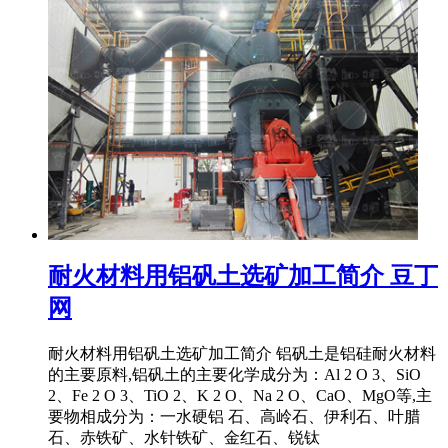
耐火材料用铝矾土选矿加工简介 豆丁
网
耐火材料用铝矾土选矿加工简介 铝矾土是铝硅耐火材料
的主要原料,铝矾土的主要化学成分为：Al 2 O 3、SiO
2、Fe 2 O 3、TiO 2、K 2 O、Na 2 O、CaO、MgO等,主
要物相成分为：一水硬铝 石、高岭石、伊利石、叶腊
石、赤铁矿、水针铁矿、金红石、锐钛