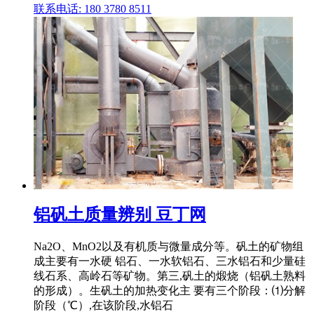
联系电话: 180 3780 8511
铝矾土质量辨别 豆丁网
Na2O、MnO2以及有机质与微量成分等。矾土的矿物组
成主要有一水硬 铝石、一水软铝石、三水铝石和少量硅
线石系、高岭石等矿物。第三,矾土的煅烧（铝矾土熟料
的形成）。生矾土的加热变化主 要有三个阶段：⑴分解
阶段（℃）,在该阶段,水铝石