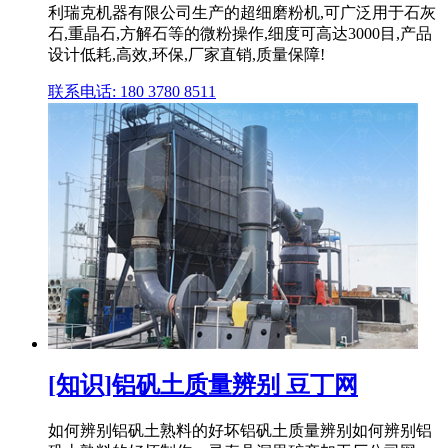
利瑞克机器有限公司生产的超细磨粉机,可广泛用于石灰
石,重晶石,方解石等的微粉操作,细度可高达3000目,产品
设计低耗,高效,环保,厂家直销,质量保障!
联系电话: 180 3780 8511
[知识]铝矾土质量辨别 豆丁网
如何辨别铝矾土熟料的好坏铝矾土质量辨别如何辨别铝