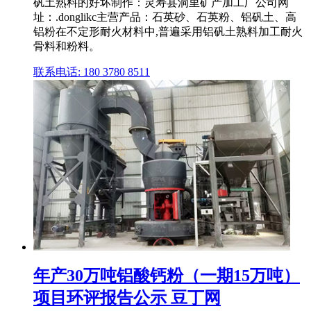
矾土熟料的好坏制作：灵寿县洞里矿产加工厂公司网
址：.donglikc主营产品：石英砂、石英粉、铝矾土、高
铝粉在不定形耐火材料中,普遍采用铝矾土熟料加工耐火
骨料和粉料。
联系电话: 180 3780 8511
年产30万吨铝酸钙粉（一期15万吨）
项目环评报告公示 豆丁网