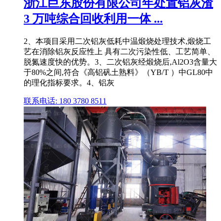
浙江巨东股份有限公司年处置铝灰渣
3 万吨综合回收利用一体 ...
2、本项目采用二次铝灰低耗中温煅烧处理技术,煅烧工
艺在消除铝灰反应性上 具有二次污染性低、工艺简单、
脱氮速度快的优势。3、二次铝灰经煅烧后,Al2O3含量大
于80%之间,符合《高铝矾土熟料》（YB/T ）中GL80中
的理化指标要求。4、铝灰
联系电话: 180 3780 8511