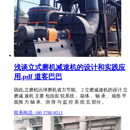
浅谈立式磨机减速机的设计和实践应
用.pdf 道客巴巴
因此,立磨机比球磨机省力节能。 2 立磨减速机的设计 立
磨减 速机 主要 包括齿 轮系统 、箱体 、轴 承 、扇形 平
面推 力 轴 承、润 滑 与 监 控 系 统 五 部分 。
联系电话: 180 3780 8511