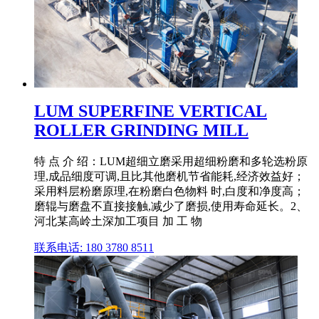
LUM SUPERFINE VERTICAL
ROLLER GRINDING MILL
特 点 介 绍：LUM超细立磨采用超细粉磨和多轮选粉原
理,成品细度可调,且比其他磨机节省能耗,经济效益好；
采用料层粉磨原理,在粉磨白色物料 时,白度和净度高；
磨辊与磨盘不直接接触,减少了磨损,使用寿命延长。2、
河北某高岭土深加工项目 加 工 物
联系电话: 180 3780 8511