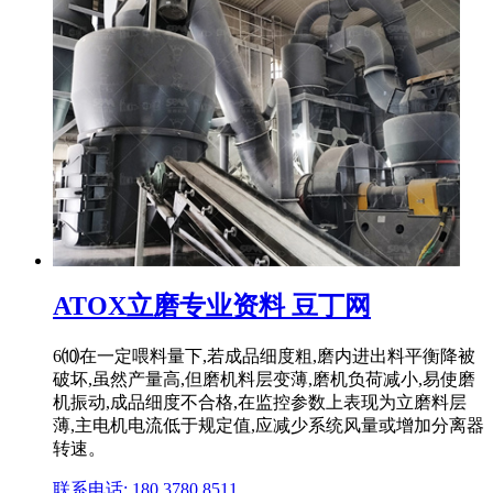
ATOX立磨专业资料 豆丁网
6⑽在一定喂料量下,若成品细度粗,磨内进出料平衡降被
破坏,虽然产量高,但磨机料层变薄,磨机负荷减小,易使磨
机振动,成品细度不合格,在监控参数上表现为立磨料层
薄,主电机电流低于规定值,应减少系统风量或增加分离器
转速。
联系电话: 180 3780 8511