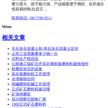
磨力度大、烘干能力强、产品细度便于调控、化学成分
也容易控制,比且它 ...
联系电话: 180 3780 8511
Menu
相关文章
无石灰石混凝土和-有石灰石混凝土区别
山东工业雷蒙磨多少钱一台
石料生产线供应
公路施工锰矿石开采石膏欧版磨粉机最低报价
粉磨跌岩石的设备
风化煤磨粉机工作原理
水渣购销合同
纯碱磨粉机械工作原理
立式矿石磨粉机破活慢
矿场球磨机
四川锂辉石阴角厂家
1800立式矿石磨粉机