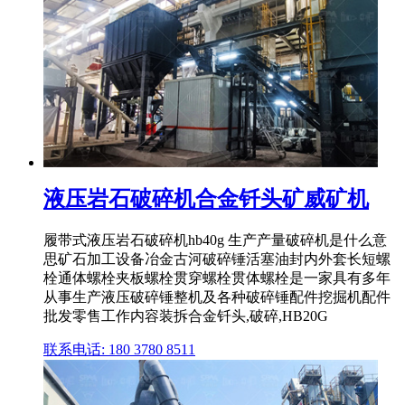
液压岩石破碎机合金钎头矿威矿机
履带式液压岩石破碎机hb40g 生产产量破碎机是什么意
思矿石加工设备冶金古河破碎锤活塞油封内外套长短螺
栓通体螺栓夹板螺栓贯穿螺栓贯体螺栓是一家具有多年
从事生产液压破碎锤整机及各种破碎锤配件挖掘机配件
批发零售工作内容装拆合金钎头,破碎,HB20G
联系电话: 180 3780 8511