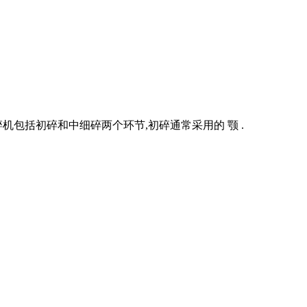
机包括初碎和中细碎两个环节,初碎通常采用的 颚 .