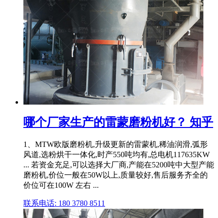
哪个厂家生产的雷蒙磨粉机好？ 知乎
1、MTW欧版磨粉机,升级更新的雷蒙机,稀油润滑,弧形
风道,选粉烘干一体化,时产550吨均有,总电机117635KW
... 若资金充足,可以选择大厂商,产能在5200吨中大型产能
磨粉机,价位一般在50W以上,质量较好,售后服务齐全的
价位可在100W 左右 ...
联系电话: 180 3780 8511