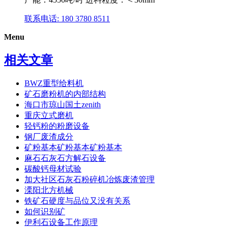
联系电话: 180 3780 8511
Menu
相关文章
BWZ重型给料机
矿石磨粉机的内部结构
海口市琼山国土zenith
重庆立式磨机
轻钙粉的粉磨设备
钢厂废渣成分
矿粉基本矿粉基本矿粉基本
麻石石灰石方解石设备
碳酸钙母材试验
加大社区石灰石粉碎机冶炼废渣管理
溧阳北方机械
铁矿石硬度与品位又没有关系
如何识别矿
伊利石设备工作原理