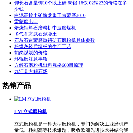
钾长石含量钾10个以上硅 68铝 16铁 02钠23的价格在多
少钱
白泥高岭土矿豫龙重工雷蒙磨3016
雷蒙磨出口
焙烧锂辉石磨粉机中速磨煤机
多气孔玄武石混凝土
石灰石雷蒙磨重钙矿石磨粉机具体参数
粉煤灰轻质墙板的生产工艺
鹤岗煤炭的价格
环辊磨注意事项
方解石磨粉机出料规格600目原理
九江县方解石场
热销产品
LM 立式磨粉机
立式磨粉机是一种大型磨粉机，专门为解决工业磨机产
量低、耗能高等技术难题，吸收欧洲先进技术并结合我