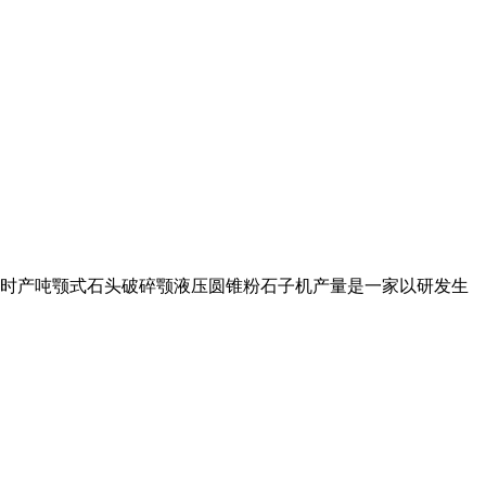
时产吨颚式石头破碎颚液压圆锥粉石子机产量是一家以研发生