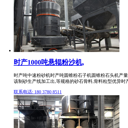
时产1000吨悬辊粉沙机,
时产吨中速粉砂机时产吨圆锥粉石子机圆锥粉石头机产量
该制砂生产线加工出,等规格的砂石骨料,骨料粒型优异时
联系电话: 180 3780 8511