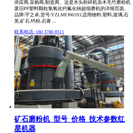
供应商,采购商,制造商。这是木头粉碎机杂木毛竹磨粉机
废旧PP塑料颗粒氢氧化钙氟化钠超细磨机的详细页面。
品牌:宇之卓,货号:YZLMFJ06193,适用物料:塑料,玻璃,石
英,矿石,钙粉,石膏 ...
联系电话: 180 3780 8511
矿石磨粉机_型号_价格_技术参数红
星机器