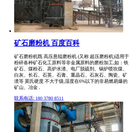
矿石磨粉机 百度百科
矿石磨粉机既 高压悬辊磨粉机 (又称 超压磨粉机)适用于
粉碎各种矿石化工原料等非金属原料的磨粉加工,如：铁
矿石、煤粉石、高炉水渣、电厂脱硫剂、锅炉喷吹煤、
白灰、长石、石英、石膏、重晶石、石灰石、陶瓷、矿
渣等 莫氏硬度 不大于级,湿度在6%以下的非易燃易爆的
矿山、冶金 .
联系电话: 180 3780 8511