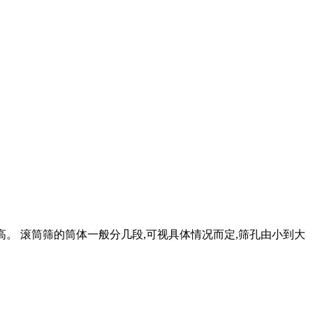
高。 滚筒筛的筒体一般分几段,可视具体情况而定,筛孔由小到大