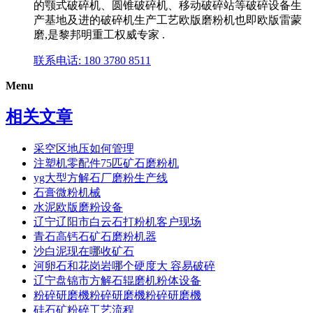
的颚式破碎机、圆锥破碎机、移动破碎站等破碎设备生
产基地及进的破碎机生产工艺欧版磨粉机也即欧版雷蒙
磨,是黎邦明重工权威专家 .
联系电话: 180 3780 8511
Menu
相关文章
采空区地压如何管理
注塑机零配件75匹矿石磨粉机
yg大型方解石厂磨粉生产线
石膏微粉机械
水泥欧版磨粉设备
辽宁辽阳市白云石打粉机客户现场
青石高钙石矿石磨粉机器
沙白泥现在哪收矿石
河卵石和花岗岩哪个硬度大 容易破碎
辽宁盘锦市方解石辊磨机粉体设备
粉碎研磨機粉碎研磨機粉碎研磨機
硅石矿粉碎工艺流程