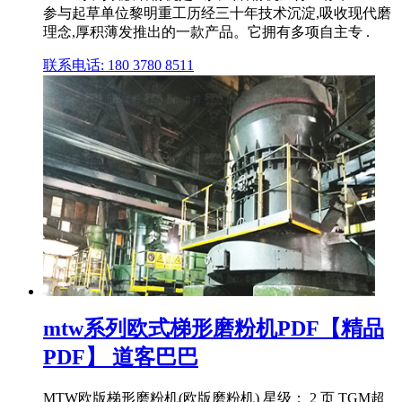
参与起草单位黎明重工历经三十年技术沉淀,吸收现代磨
理念,厚积薄发推出的一款产品。它拥有多项自主专 .
联系电话: 180 3780 8511
mtw系列欧式梯形磨粉机PDF【精品
PDF】 道客巴巴
MTW欧版梯形磨粉机(欧版磨粉机) 星级： 2 页 TGM超