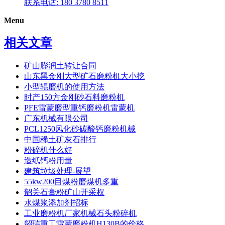
联系电话: 180 3780 8511
Menu
相关文章
矿山膨润土转让合同
山东黑金刚大型矿石磨粉机大小挖
小型辊磨机的使用方法
时产150方金刚砂石料磨粉机
PFE雷蒙磨型重钙磨粉机雷蒙机
广东机械有限公司
PCL1250风化砂碳酸钙磨粉机械
中国稀土矿灰石排行
粉碎机什么好
造纸钙粉用量
建筑垃圾处理-展望
55kw200目煤粉磨煤机多重
韶关石膏粉矿山开采权
水煤浆添加剂招标
工业磨粉机厂家机械石头粉碎机
韶瑞重工雷蒙磨粉机H130B的价格