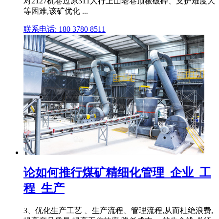
对2127机巷过原311人行上山老巷顶板破碎、支护难度大
等困难,该矿优化 ...
联系电话: 180 3780 8511
论如何推行煤矿精细化管理_企业_工
程_生产
3、优化生产工艺 、生产流程、管理流程,从而杜绝浪费,