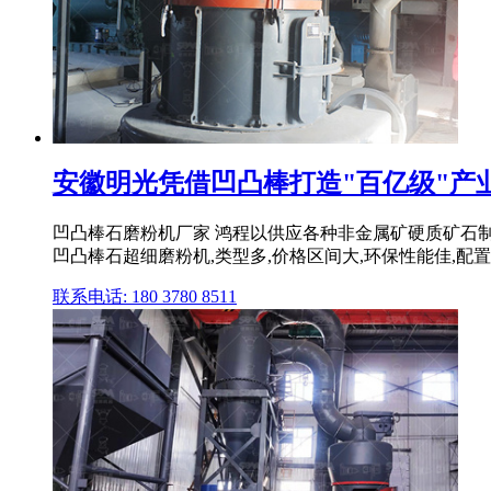
安徽明光凭借凹凸棒打造"百亿级"产
凹凸棒石磨粉机厂家 鸿程以供应各种非金属矿硬质矿石制粉
凹凸棒石超细磨粉机,类型多,价格区间大,环保性能佳,配
联系电话: 180 3780 8511