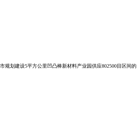
规划建设5平方公里凹凸棒新材料产业园供应802500目区间的