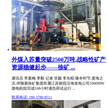
外煤入苏量突破2500万吨,战略性矿产
资源稳健起步——徐矿 ...
通讯员 李素梅 李毅 记者 笪颖 李先昭 隆冬时节,黄海之
滨,伴随着徐矿集团所属江苏能投沿海发电公司1000MW
煤电机组完成168小时满负荷试运行 ...
联系电话: 180 3780 8511