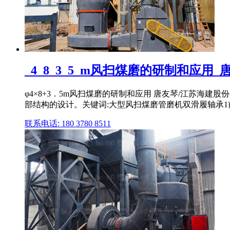
_4_8_3_5_m风扫煤磨的研制和应用
φ4×8+3．5m风扫煤磨的研制和应用 唐友琴/江苏海建
部结构的设计。关键词:大型风扫煤磨管磨机双滑履轴承1前
联系电话: 180 3780 8511