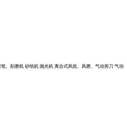
要风磨笔、刻磨机 砂纸机 抛光机 离合式风批、风磨、气动剪刀 气动