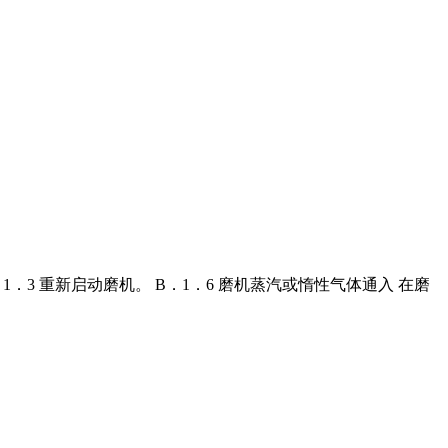
．3 重新启动磨机。 B．1．6 磨机蒸汽或惰性气体通入 在磨