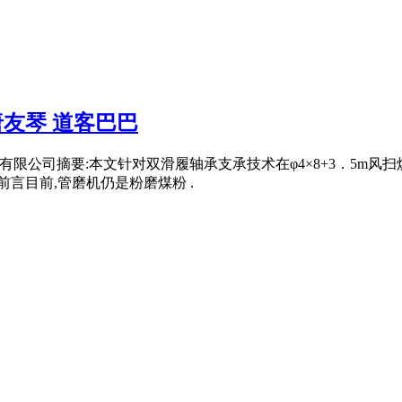
_唐友琴 道客巴巴
股份有限公司摘要:本文针对双滑履轴承支承技术在φ4×8+3．5
言目前,管磨机仍是粉磨煤粉 .