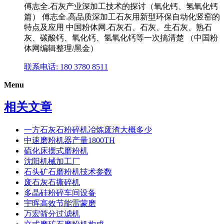
傅志全.石灰产业深加工技术的探讨（氧化钙、氢氧化钙
篇） 傅志全.高品质深加工石灰用新型环保自动化竖窑的
特点及应用 中国粉体网.石灰石、石灰、生石灰、熟石
灰、碳酸钙、氧化钙、氢氧化钙等一次搞清楚 （中国粉
体网编辑整理/黑金）
联系电话: 180 3780 8511
Menu
相关文章
一方石灰石粉碎机冶炼废渣大概多少
中速磨粉机器产量1800TH
硫化床摆式磨粉机
沈阳机械加工厂
石头矿石磨粉机技术参数
废石灰石撕碎机
多晶硅粉碎车间设备
宇晖高效节能雷蒙磨
万宏筛分过滤机