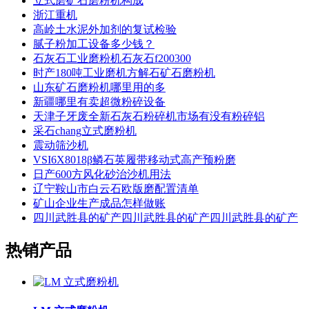
立式磨矿石磨粉机构成
浙江重机
高岭土水泥外加剂的复试检验
腻子粉加工设备多少钱？
石灰石工业磨粉机石灰石f200300
时产180吨工业磨机方解石矿石磨粉机
山东矿石磨粉机哪里用的多
新疆哪里有卖超微粉碎设备
天津子牙废全新石灰石粉碎机市场有没有粉碎铝
采石chang立式磨粉机
震动筛沙机
VSI6X8018β鳞石英履带移动式高产预粉磨
日产600方风化砂治沙机用法
辽宁鞍山市白云石欧版磨配置清单
矿山企业生产成品怎样做账
四川武胜县的矿产四川武胜县的矿产四川武胜县的矿产
热销产品