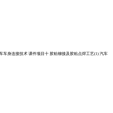
车身连接技术 课件项目十 胶粘铆接及胶粘点焊工艺(1) 汽车